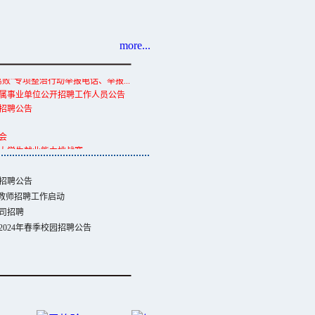
下半年公开招聘工作人员简章
省内事业编制招聘工作人员139人公告
省商务厅所属事业单位招聘24人公告
more...
败”专项整治行动举报电话、举报...
所属事业单位公开招聘工作人员公告
部招聘公告
评审公示
会
大学生就业能力挑战赛
下半年公开招聘工作人员简章
省内事业编制招聘工作人员139人公告
招聘公告
省商务厅所属事业单位招聘24人公告
学教师招聘工作启动
司招聘
024年春季校园招聘公告
评审公示