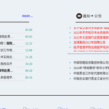
2021年度通辽市教育系统
【正在报名】2021黑龙江
【落实编制】2021黑龙江
公示
more...
关于设立黑河学院教育“微腐
黑河学院招生就业处网址
2022年齐齐哈尔市水务局
公示
2022年大连银行运营管理
05-09
公示
龙煤集团2022年招聘公告
经济管理学院2025年职称
经济管理学院出国留学培训
我院赴黑…
03-03
公示
黑河学院经济管理学院首届
前行｜我院…
12-22
2021年度通辽市教育系统
公示
培训工作再…
12-08
【正在报名】2021黑龙江
中国铁路投资集团有限公司
【落实编制】2021黑龙江
2024年“特岗教师”和中小
学术实践论…
11-28
中国黑龙江外轮代理有限公
我校召开​
10-20
中国农业银行黑龙江省分行2
领导赴黑…
09-29
工商管理学…
09-16
黑河学院招生就业处网址
公示
公示
经济管理学院2025年职称
公示
公示